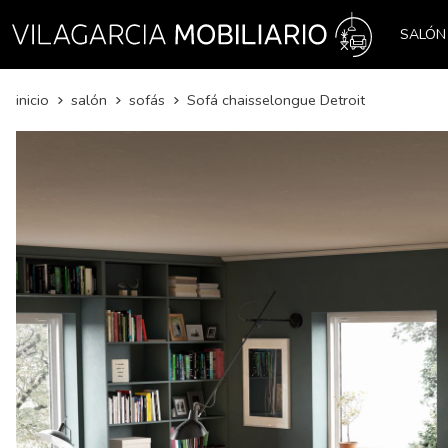
SALÓN
inicio
salón
sofás
Sofá chaisselongue Detroit