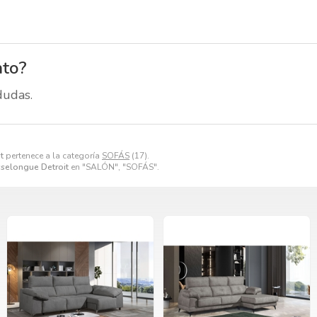
nto?
dudas.
t
pertenece a la categoría
SOFÁS
(17).
sselongue Detroit
en "SALÓN", "SOFÁS".