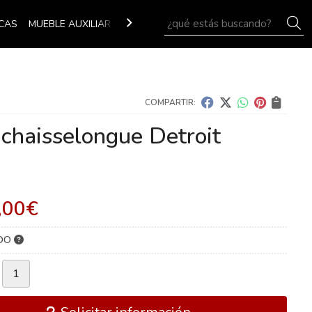
B
CAS
MUEBLE AUXILIAR
OUTLET
COMPARTIR:
 chaisselongue Detroit
,00
€
IDO