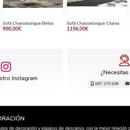
Sofá Chaisselongue Bimba
Sofá Chaisselongue Citania
990,00€
1156,00€
¿Necesitas
estro Instagram
697 270 638
CORACIÓN
culos de decoración y equipos de descanso, con la mejor relación c