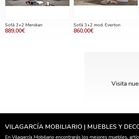
Sofá 3+2 Meridian
Sofá 3+2 mod. Everton
889,00€
860,00€
Visita nu
VILAGARCÍA MOBILIARIO | MUEBLES Y DE
En Vilagarcía Mobiliario encontrarás los mejores muebles, artí