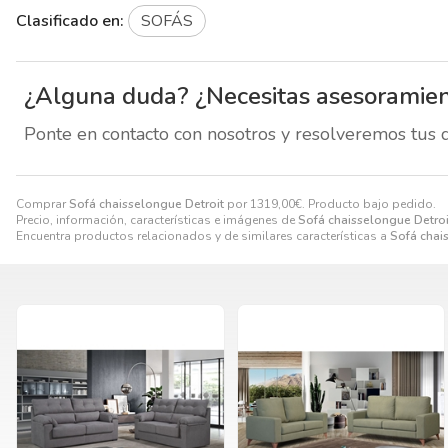
Clasificado en:
SOFÁS
¿Alguna duda? ¿Necesitas asesoramie
Ponte en contacto con nosotros y resolveremos tus 
Comprar
Sofá chaisselongue Detroit
por
1319,00
€
. Producto bajo pedido.
Precio, información, características e imágenes de
Sofá chaisselongue Detroi
Encuentra productos relacionados y de similares características a
Sofá chai