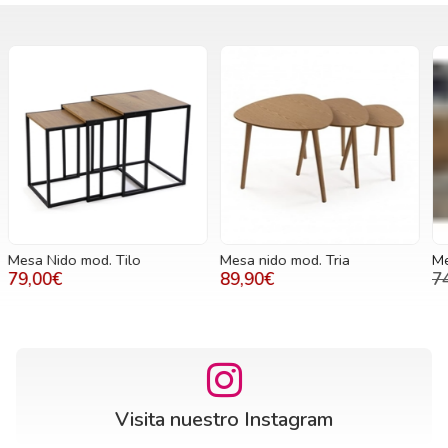
Mesa nido mod. Tria
Mesa Paris 138
M
89,90€
740,00€
710,00€
Visita nuestro Instagram