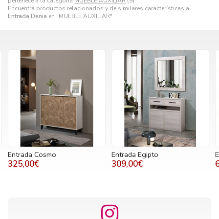
pertenece a la categoría
MUEBLE AUXILIAR
(9).
Encuentra productos relacionados y de similares características a
Entrada Denia
en "MUEBLE AUXILIAR".
Entrada Cosmo
Entrada Egipto
E
325,00€
309,00€