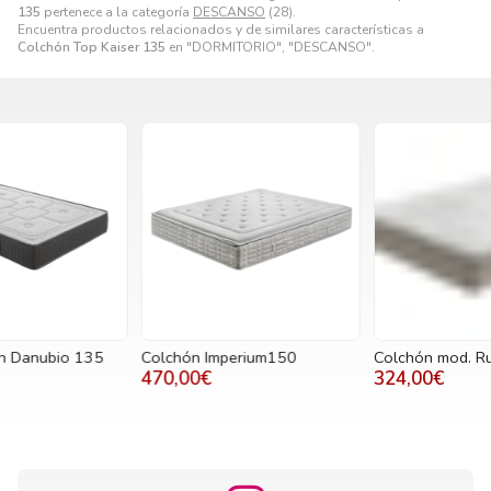
135
pertenece a la categoría
DESCANSO
(28).
Encuentra productos relacionados y de similares características a
Colchón Top Kaiser 135
en "DORMITORIO", "DESCANSO".
Colchón Imperium150
Colchón mod. Rubí 135
P
M
470,00€
324,00€