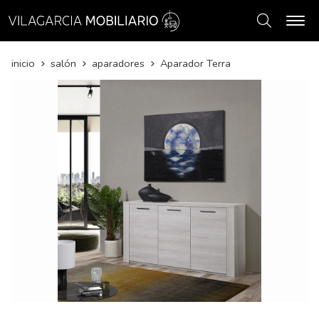
Buscar
inicio
salón
aparadores
Aparador Terra